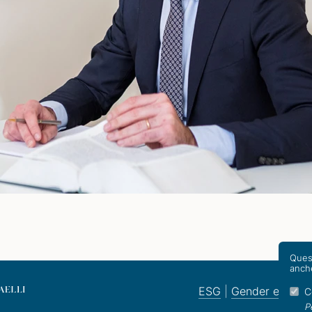
Quest
anche
ESG
|
Gender equalit
C
P