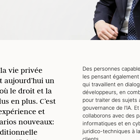
la vie privée
Des personnes capables
les pensant également
st aujourd’hui un
qui travaillent en dial
ù le droit et la
développeurs, en combin
us en plus. C’est
pour traiter des sujets
gouvernance de l’IA. Et
expérience et
collaborons avec des pa
narios nouveaux:
informatiques et en cy
ditionnelle
juridico-techniques à 
clients.