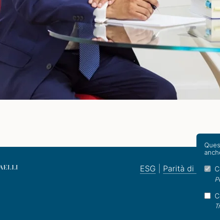
Quest
anche
ESG
|
Parità di gener
C
P
C
T